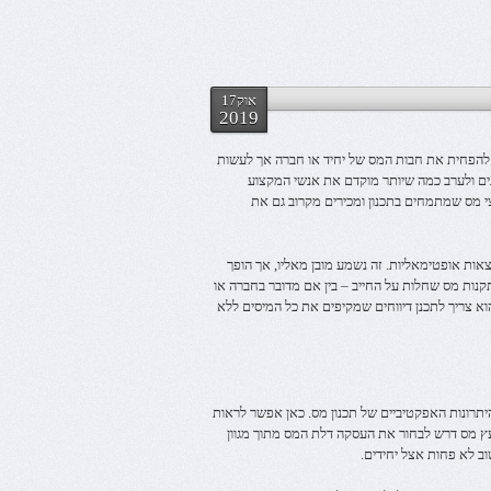
אוק17
2019
 להפחית את חבות המס של יחיד או חברה אך לעשות
נים ולערב כמה שיותר מוקדם את אנשי המקצוע
י מס שמתמחים בתכנון ומכירים מקרוב גם את
אות אופטימאליות. זה נשמע מובן מאליו, אך הופך
קנות מס שחלות על החייב – בין אם מדובר בחברה או
וא צריך לתכנן דיווחים שמקיפים את כל המיסים ללא
יתרונות האפקטיביים של תכנון מס. כאן אפשר לראות
 מס דרש לבחור את העסקה דלת המס מתוך מגוון
ב לא פחות אצל יחידים.