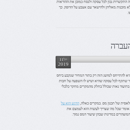
 התקשרות נכון לכל עסקה ולנסח כמובן את ההוראות
א מובנות מאליהן ולהישאר עם אצבע על הדופק. כך
.
עברה
יול11
2019
יא להתייחס למושג הזה רק בתור המחיר שנקבע ביחס
יר שתקף לכל עסקה שהיא ושיש לו השפעה על חבות
ם בתיעוד נאות שכולל בחלק מהמקרים מחקר כלכלי
סית של תכנון מס. במקרים כאלה,
הדגש הוא על
ה אומר שכל מה שצריך לעשות הוא לצמצם את
המוצהרים במדינות שבהן שיעור המס נמוך.