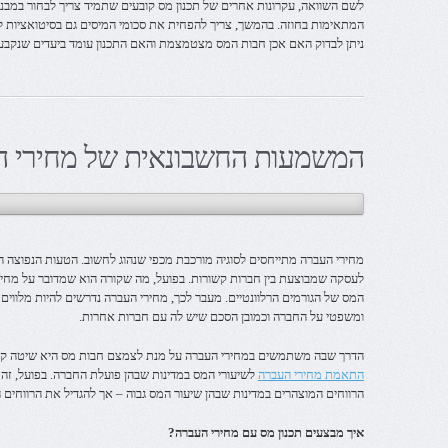
לשם השוואה, עקרונות אחרים של תכנון מס קובעים שתמיד צריך לבחור במבנה
המתאימות בחוזה. בהמשך, צריך להפחית את סכומי המיסים גם בסיטואציות ל
ניתן לבדוק האם אכן חבות המס מצטמצמת והאם התכנון עומד ביעדים שנקבעו
המשמעות החשבונאית של מחירי ה
מחירי העברה מתייחסים לסוגיה מורכבת מכפי שנהוג לחשוב. הטעות הנפוצה ה
לעסקה שמבוצעת בין חברות קשורות. בפועל, מה שקורה הוא שמדובר על מח
המס של הגורמים הרלוונטיים. מעבר לכך, מחירי העברה נדרשים להיות מלווי
ומשפטי על החברה וכמובן הסכם שיש לה עם חברות אחרות.
הדרך שבה משתמשים במחירי העברה על מנת לצמצם חבות מס היא שיטה קלא
התאמת מחירי העברה
לשיעורי המס במדינות שבהן פועלת החברה. בפועל, ז
הרווחים המוצהרים במדינות שבהן שיעור המס גבוה – אך להגדיל את הרווחים 
איך מבצעים תכנון מס עם מחירי העברה?