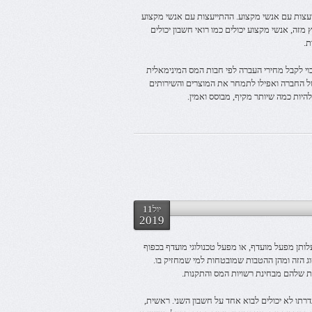
יעצות עם אנשי מקצוע. ההתייעצות עם אנשי מקצוע
 מזה, אנשי מקצוע יכולים כמו רואי חשבון יכולים
ת.
וי לקבל מחירי העברה לפי חבות המס המינימאלית
של החברה ואפילו לתמחר את המוצרים והשירותים
היות כמה שיותר מקיף, מבוסס ואמין.
יול11
2019
לותן מפעל מועדף, או מפעל טכנולוגי מועדף בכפוף
סוג הזה ומהן ההטבות שמובטחות למי שמחזיק בו.
ת שלהם מבחינת רשויות המס והתקנות.
תו לא יכולים לבוא אחד על חשבון השני. ראשית,