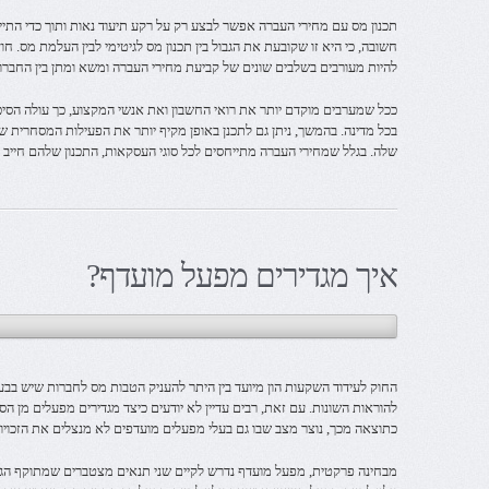
תכנון מס עם מחירי העברה אפשר לבצע רק על רקע תיעוד נאות ותוך כדי התי
חשובה, כי היא זו שקובעת את הגבול בין תכנון מס לגיטימי לבין העלמת מס. חוץ
להיות מעורבים בשלבים שונים של קביעת מחירי העברה ומשא ומתן בין החברו
ככל שמערבים מוקדם יותר את רואי החשבון ואת אנשי המקצוע, כך עולה הסיכ
בכל מדינה. בהמשך, ניתן גם לתכנן באופן מקיף יותר את הפעילות המסחרית 
שלה. בגלל שמחירי העברה מתייחסים לכל סוגי העסקאות, התכנון שלהם חייב ל
איך מגדירים מפעל מועדף?
החוק לעידוד השקעות הון מיועד בין היתר להעניק הטבות מס לחברות שיש בבע
להוראות השונות. עם זאת, רבים עדיין לא יודעים כיצד מגדירים מפעלים מן ה
כתוצאה מכך, נוצר מצב שבו גם בעלי מפעלים מועדפים לא מנצלים את הזכויו
מבחינה פרקטית, מפעל מועדף נדרש לקיים שני תנאים מצטברים שמתוקף הגדר