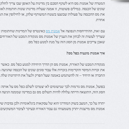
המטרה של אמנות מס היא לשקף הסכם בין מדינות על האופן שבו צריך לחלק את 
שונים של הכנסה. במילים פשוטות, זו אמנה שעליה מדינות שונות חותמות לאח
את מס ההכנסה על פעולות שבוצעו בשטח המשותף שלהן, או לחילופין את המ
אחרת.
עם זאת, ההתייחסות הנפוצה אל
אמנות מס
כאינטרס של המדינות שחתומות על
שצריך לעשות זה לבחון את העניין של אמנות מס מנקודת המבט של האזרחים –
שאכן צריכים אמנות מן הסוג הזה על מנת למנוע כפל מס.
איך אמנות מונעות כפל מס?
מנקודת המבט של האזרח, אמנות מס הן הדרך היחידה למנוע כפל מס. כאשר מ
את זכויות המיסוי והקדימות בזכויות אלו עבור סוגים שונים של הכנסה שהגיע
החברה או היחיד – זה להשתמש באמנה שעל הפרק ולנצל את היתרונות שלה.
בפועל, אמנות מס גורמות לכך שנישומים לא יצטרכו לשלם כפל מס על אותה 
הסוג הזה, התוצאה הייתה עלולה להיות תשלום מס גם במדינה שממנה הגיעה ה
יתרה על כך, המצב בשוק המודרני הוא של עסקאות בינלאומיות ולכן נסיבות של
אמנות מס מייצגות יתרון משמעותי גם עבור האזרח ובעיקר לציבור המשקיעים.