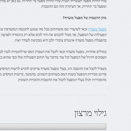
עליו להיות מפעל תעשייתי ושנית עליו להיות מפעל בר תחרות. גם כאן יש צור
ומפעל בר תחרות, אך העיקרון זהה וגם ההטבות.
מהן ההטבות של מפעל מועדף?
מפעל מועדף
זכאי לשיעורי מס מופחתים בכל מה שנוגע להכנסה המועדפת ש
הפעילות של המפעל, אך מבלי להכניס את היד לכיס אלא רק בתמורה לפגיעה ב
בהפעלת מפעל מועדף אינטרס ציבורי ולכן היא מבקשת לעודד זאת.
במילים אחרות, מפעל מועדף זכאי לקבל את הטבות המס שרלוונטיות לגביו ל
העסקים הרגיל של המפעל וכל עוד מדובר על תחום הפעילות שלו כפי שהוא בא 
בשביל לקבל את ההטבה הזו, בעלי מפעל מועדף צריכים להגיש לרשות המיסים
פירוט מכירות המפעל בשנת המס בשווקים השונים. בהמשך, ברשות המיסים מב
מהמכירות יוכלו בעלי המפעל לקבל את ההטבות והזכויות השונות.
גילוי מרצון