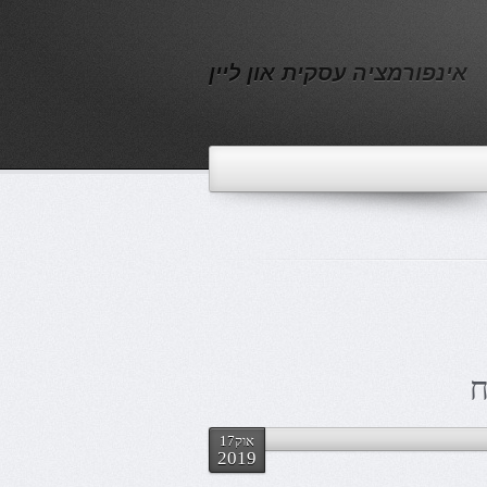
אינפורמציה עסקית און ליין
ח
אוק17
2019