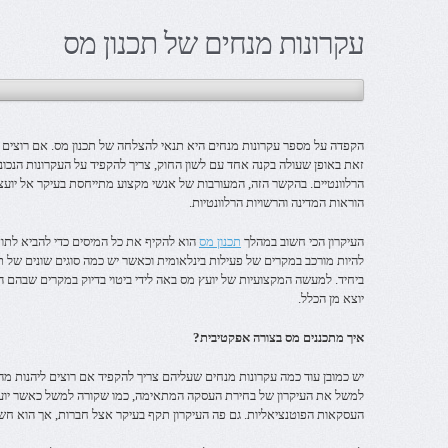
עקרונות מנחים של תכנון מס
הקפדה על מספר עקרונות מנחים היא תנאי להצלחה של תכנון מס. אם רוצים
זאת באופן שעולה בקנה אחד עם לשון החוק, צריך להקפיד על העקרונות הנכו
הרלוונטיים. בהקשר הזה, המעורבות של אנשי מקצוע מתייחסת בעיקר אל יועצ
הוראות המדינה והרשויות הרלוונטיות.
העיקרון הכי חשוב במהלך
תכנון מס
הוא להקיף את כל המיסים כדי להביא לתוצ
להיות מורכב במקרים של פעילות בינלאומית וכאשר יש כמה סוגים שונים של ת
ביחיד. למעשה המקצועיות של יועץ מס באה לידי ביטוי בדיוק במקרים שבהם ה
יוצא מן הכלל.
איך מתכננים מס בצורה אפקטיבית?
יש כמובן עוד כמה עקרונות מנחים שעליהם צריך להקפיד אם רוצים ליהנות מה
למשל את העיקרון של בחירת העסקה המתאימה, כמו שקורה למשל כאשר יועץ
העסקאות הפוטנציאליות. גם פה העיקרון תקף בעיקר אצל חברות, אך הוא חשו