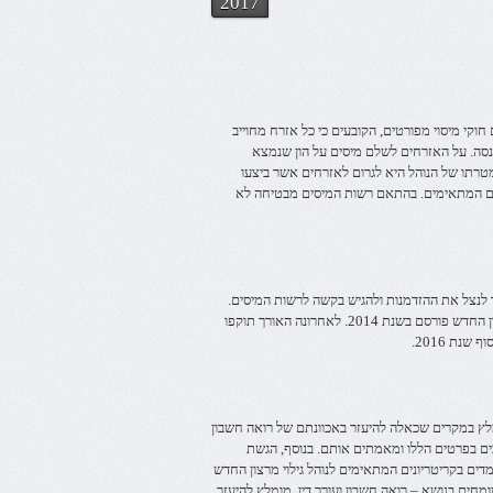
2017
 חוקי מיסוי מפורטים, הקובעים כי כל אזרח מחוייב
נסה. על האזרחים לשלם מיסים על הון שנמצא
טרתו של הנוהל היא לגרום לאזרחים אשר ביצעו
ים המתאימים. בהתאם רשות המיסים מבטיחה לא
לנצל את ההזדמנות ולהגיש בקשה לרשות המיסים.
נוהל גילוי מרצון מתפרסם בכל כמה שנים על ידי רשות המיסים. נוהל גילוי מרצון החדש פורסם בשנת 2014. לאחרונה האורך תוקפו
נת 2016.
ומלץ במקרים שכאלה להיעזר באכוונתם של רואה חשבון
כים בפרטים הללו ומאמתים אותם. בנוסף, הגשת
מדים בקריטריונים המתאימים לנוהל גילוי מרצון החדש
מחים בנושא – רואה חשבון ועורך דין. מומלץ להיעזר