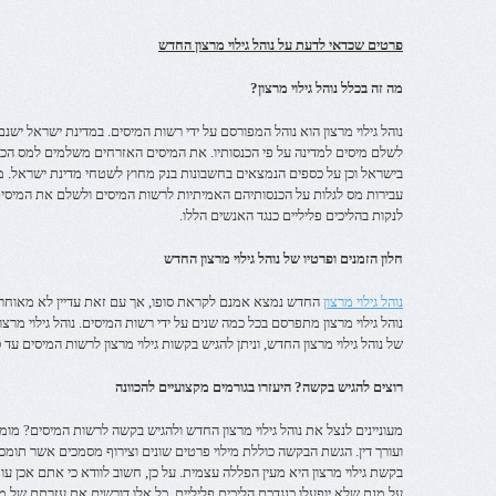
פרטים שכדאי לדעת על נוהל גילוי מרצון החדש
מה זה בכלל נוהל גילוי מרצון?
נוהל גילוי מרצון הוא נוהל המפורסם על ידי רשות המיסים. במדינת ישראל ישנם
לשלם מיסים למדינה על פי הכנסותיו. את המיסים האזרחים משלמים למס הכ
בישראל וכן על כספים הנמצאים בחשבונות בנק מחוץ לשטחי מדינת ישראל. מ
עבירות מס לגלות על הכנסותיהם האמיתיות לרשות המיסים ולשלם את המיס
לנקות בהליכים פליליים כנגד האנשים הללו.
חלון הזמנים ופרטיו של נוהל גילוי מרצון החדש
נוהל גילוי מרצון
החדש נמצא אמנם לקראת סופו, אך עם זאת עדיין לא מאוחר 
של נוהל גילוי מרצון החדש, וניתן להגיש בקשות גילוי מרצון לרשות המיסים עד סוף ש
רוצים להגיש בקשה? היעזרו בגורמים מקצועיים להכוונה
מעוניינים לנצל את נוהל גילוי מרצון החדש ולהגיש בקשה לרשות המיסים? מ
ועורך דין. הגשת הבקשה כוללת מילוי פרטים שונים וצירוף מסמכים אשר תומ
בקשת גילוי מרצון היא מעין הפללה עצמית. על כן, חשוב לוודא כי אתם אכן עו
על מנת שלא יופעלו כנגדכם הליכים פליליים. כל אלו דורשים את עזרתם של מו