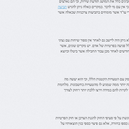
בינים כלל את המושג תודעת שירות, וכי הם נאלצים
 אין עם מי לדבר. במקרים כאלה ניתן להגיש
תביעה
רדי עו"ד אשר מומחים בתביעות צרכניות שכאלה אשר
ניתן היה ליישב גם לאחר אין ספור שיחות עם נציגי
גלל פגיעה בפרטיות של אדם. יש מקרים שונים, אשר
דשים לאחר מכן עבור החבילה אשר ביטלו וכיוצא
סק עם הטעויות הקטנות הללו, וכי הוא יעשה מה
ה יותר ממה שמגיע לו מהטעויות בחשבונות. מלחמת
קרות להם במידה וירצו ללכת יותר רחוק לצורך
וגשת על פי סעיפי החוק להגנת הצרכן או חוק הפרטיות
ספו בחזרה, אלא גם פיצוי כספי בגין הוצאותיו על