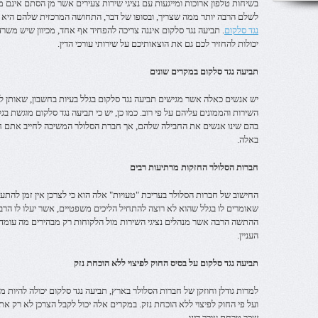
בשיחות טלפון ארוכות ומייגעות עם נציגי שירות צעירים אשר מן הסתם אינם מ
לשלם הרבה יותר ממה שצריך, ובסופו של דבר, התחושה המרכזית שלהם היא כי
נגד סלקום
. תביעה נגד סלקום איננה צריכה להפחיד אף אחד, מכיוון שיש מש
יכולות להחזיר לכם גם את הוצאותיכם על שירותי עורכי הדין.
תביעה נגד סלקום במקרים שונים
יש אנשים כאלה אשר מגישים תביעה נגד סלקום בגלל בעיות בחשבון, שאותן לא 
השירות והממונים עליהם על פי רוב. כמו כן, יש כי תביעה נגד סלקום מוגשת ב
בהם שינו אנשים את החבילה שלהם, אך חברת הסלולר המשיכה לחייב אתם חו
באלה.
חברות הסלולר החזקות מרתיעות רבים
החישוב של חברות הסלולר בעריכת "טעויות" אלה הוא כי לצרכן אין זמן להתע
שאומרים לו בגלל שהוא לא רוצה להתחיל הליכים משפטיים, אשר יעלו לו הרב
ההתשה הרבה אשר מנהלים נציגי השירות מול הלקוחות רק מבהירים מה עומד ל
העניין.
תביעה נגד סלקום על בסיס החוק לפיצוי ללא הוכחת נזק
למרות גודלן וחוזקן של חברות הסלולר בארץ, תביעה נגד סלקום יכולה להיות מ
ועל פי החוק לפיצוי ללא הוכחת נזק. במקרים אלה יכול לקבל הצרכן לא רק את כ
שכר טרחת עורך דינו.